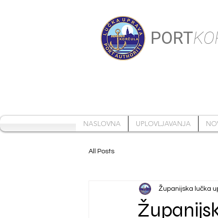
PORT
KO
NASLOVNA
UPLOVLJAVANJA
NO
All Posts
Županijska lučka u
Županijs