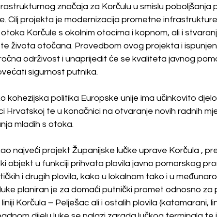
nfrastrukturnog značaja za Korčulu u smislu poboljšanja 
e. Cilj projekta je modernizacija prometne infrastrukture 
toka Korčule s okolnim otocima i kopnom, ali i stvaranje
te života otočana. Provedbom ovog projekta i ispunjenj
očna održivost i unaprijedit će se kvaliteta javnog pom
ovećati sigurnost putnika. 
 kohezijska politika Europske unije ima učinkovito djelo
i Hrvatskoj te u konačnici na otvaranje novih radnih mje
anja mladih s otoka.
ao najveći projekt Županijske lučke uprave Korčula , pre
 objekt u funkciji prihvata plovila javno pomorskog pr
stičkih i drugih plovila, kako u lokalnom tako i u međuna
 luke planiran je za domaći putnički promet odnosno za p
iniji Korčula – Pelješac ali i ostalih plovila (katamarani, lini
 zapadnom dijelu luke se nalazi zgrada lučkog terminala te 