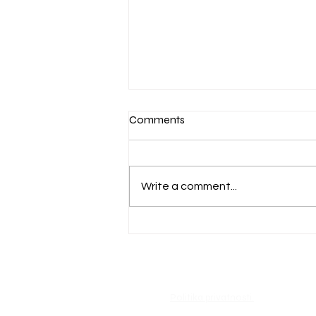
Comments
Write a comment...
Obavijest svim građanima
zainteresiranim za komunalni
vez u luci Kneža (u izgradnji)
Politika privatnosti.