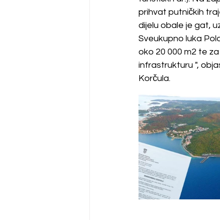
prihvat putničkih t
dijelu obale je gat, u
Sveukupno luka Pola
oko 20 000 m2 te za 
infrastrukturu ", obj
Korčula.