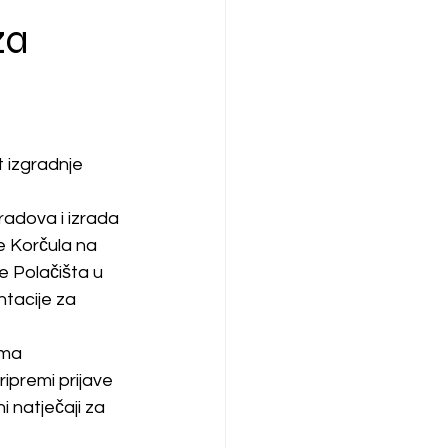
za
 
 izgradnje 
adova i izrada 
e Korčula na 
e Polačišta u 
tacije za 
ima 
ipremi prijave 
 natječaji za 