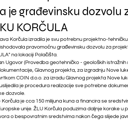
a je građevinsku dozvolu 
KU KORČULA
ava Korčula izradila je svu potrebnu projektno-tehničku
 ishodovala pravomoćnu građevinsku dozvolu za projekt
" na lokaciji Polačišta.
n Ugovor (Provedba geotehničko - geoloških istražnih r
dokumentacije, Glavnog projekta, za izgradnju Nove luk
s tvrtkom COIN d.o.o. za izradu Glavnog projekta Nove luk
uslijedila je procedura realizacije sve potrebne dokumen
ke dozvole.
 Korčula je cca 150 milijuna kuna a financira se sredstv
ropske unije. ŽLU Korčula poduzima daljnje korake u pr
ora o bespovratnim sredstvima nakon čega slijede javni