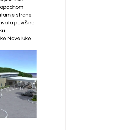
ozapadnom 
utarnje strane. 
hvata površine 
ku 
tike Nove luke 