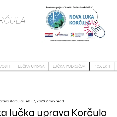
RČULA
VOSTI
LUČKA UPRAVA
LUČKA PODRUČJA
PROJEKTI
prava Korčula
Feb 17, 2020
2 min read
ka lučka uprava Korčula