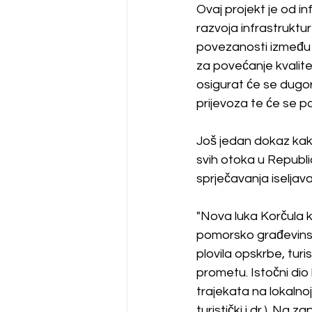
Ovaj projekt je od i
razvoja infrastruktur
povezanosti između o
za povećanje kvalite
osigurat će se dugor
prijevoza te će se p
Još jedan dokaz kako
svih otoka u Republic
sprječavanja iseljav
"Nova luka Korčula k
pomorsko građevinski
plovila opskrbe, turi
prometu. Istočni dio
trajekata na lokalnoj l
turistički i dr.). Na