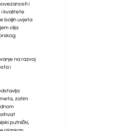
povezanosti i 
i kvalitete 
 boljih uvjeta 
em cilja 
orskog 
vanje na razvoj 
sta i 
dstavlja 
ometa, zatim 
rodnom 
rihvat 
jski putnički, 
je planiran 