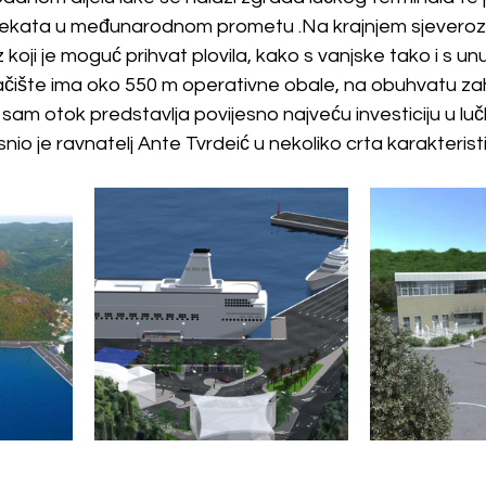
rajekata u međunarodnom prometu .Na krajnjem sjever
z koji je moguć prihvat plovila, kako s vanjske tako i s un
čište ima oko 550 m operativne obale, na obuhvatu za
sam otok predstavlja povijesno najveću investiciju u luč
asnio je ravnatelj Ante Tvrdeić u nekoliko crta karakteris