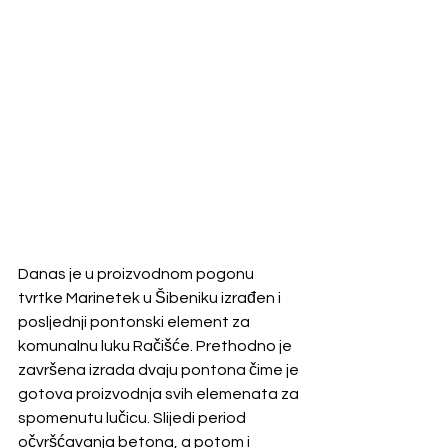
Danas je u proizvodnom pogonu 
tvrtke Marinetek u Šibeniku izrađen i 
posljednji pontonski element za 
komunalnu luku Račišće. Prethodno je 
završena izrada dvaju pontona čime je 
gotova proizvodnja svih elemenata za 
spomenutu lučicu. Slijedi period 
očvršćavanja betona, a potom i 