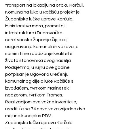
transport na lokaciju na otoku Korčuli.
Komunalna luka u Račišću projekt je 
Županijske lučke uprave Korčula, 
Ministarstva mora, prometa i 
infrastrukture i Dubrovačko-
neretvanske županije čiji je cilj 
osiguravanje komunalnih vezova, a 
samim time i podizanje kvalitete 
života stanovnika ovog naselja.
Podsjetimo, u rujnu ove godine 
potpisan je Ugovor o uređenju 
komunalnog dijela luke Račišće s 
izvođačem, tvrtkom Marinetek i 
nadzorom, tvrtkom Trames. 
Realizacijom ove važne investicije, 
uredit će se 74 nova veza vrijedna dva 
milijuna kuna plus PDV.
Županijska lučka uprava Korčula 