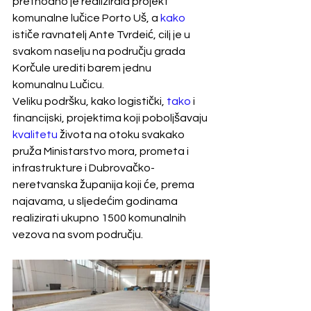
prethodno je realizirala projekt 
komunalne lučice Porto Uš, a 
kako
ističe ravnatelj Ante Tvrdeić, cilj je u 
svakom naselju na području grada 
Korčule urediti barem jednu 
komunalnu Lučicu. 
Veliku podršku, kako logistički, 
tako
 i 
financijski, projektima koji poboljšavaju 
kvalitetu
 života na otoku svakako 
pruža Ministarstvo mora, prometa i 
infrastrukture i Dubrovačko-
neretvanska županija koji će, prema 
najavama, u sljedećim godinama 
realizirati ukupno 1500 komunalnih 
vezova na svom području.