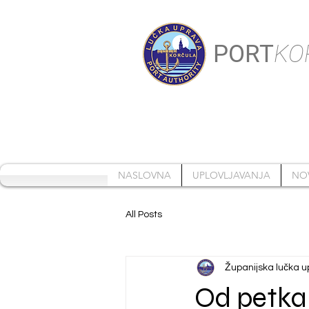
PORT
KO
NASLOVNA
UPLOVLJAVANJA
NO
All Posts
Županijska lučka u
Od petka 