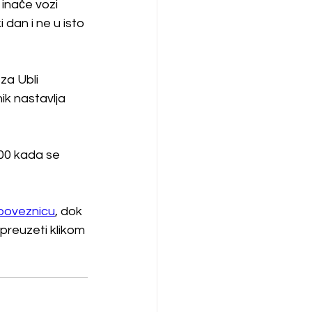
inače vozi 
 dan i ne u isto 
za Ubli 
ik nastavlja 
:00 kada se 
poveznicu
, dok 
preuzeti klikom 