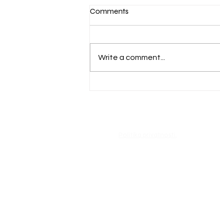
Comments
Write a comment...
Obavijest svim građanima
zainteresiranim za komunalni
vez u luci Kneža (u izgradnji)
Politika privatnosti.
PORT
KORČULA
RADNO VRIJEME SA STRANKAMA:
RADNIM DANIMA OD 09:30 DO 12:30 SAT