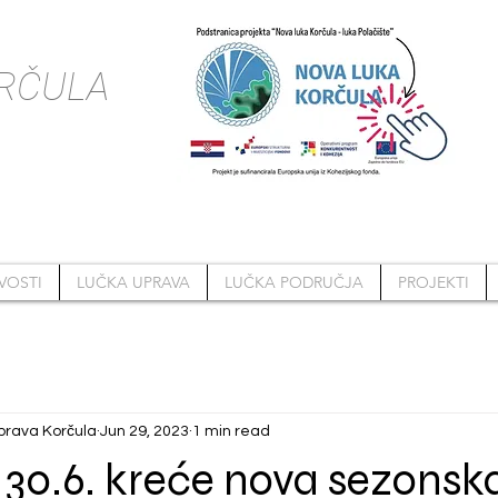
RČULA
VOSTI
LUČKA UPRAVA
LUČKA PODRUČJA
PROJEKTI
prava Korčula
Jun 29, 2023
1 min read
30.6. kreće nova sezonsk