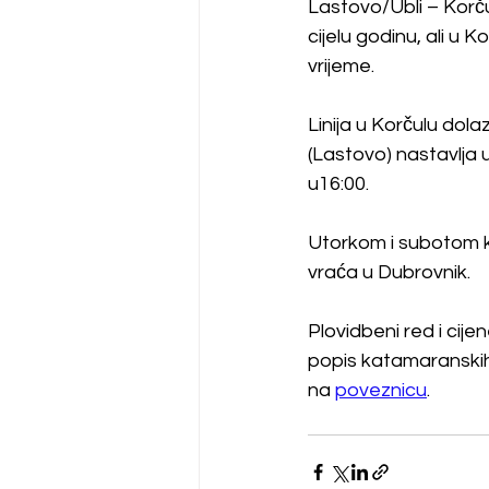
Lastovo/Ubli – Korču
cijelu godinu, ali u K
vrijeme.
Linija u Korčulu dola
(Lastovo) nastavlja u
u16:00.
Utorkom i subotom ka
vraća u Dubrovnik.
Plovidbeni red i cije
popis katamaranskih 
na 
poveznicu
.