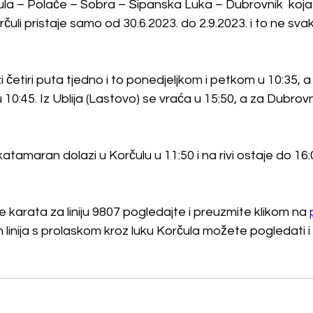
la – Polače – Sobra – Šipanska Luka – Dubrovnik  koja 
orčuli pristaje samo od 30.6.2023. do 2.9.2023. i to ne svaki
zi četiri puta tjedno i to ponedjeljkom i petkom u 10:35, a 
 10:45. Iz Ublija (Lastovo) se vraća u 15:50, a za Dubrovn
tamaran dolazi u Korčulu u 11:50 i na rivi ostaje do 16
ne karata za liniju 9807 pogledajte i preuzmite klikom na 
linija s prolaskom kroz luku Korčula možete pogledati i 