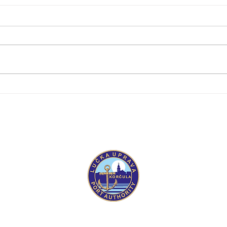
Objavljuje se Ponovljeni javni
Objav
natječaj za dodjelu dozvola na
dodj
lučkom području pod
podr
upravljanjem ŽLU Korčula
ŽLU 
Županijska luč
Trg kralja Tom
20260 Korčul
OIB: 1194009
I
IBAN: HR982
IBAN: HR622
Tel: +385 (0)