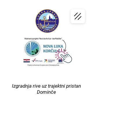
PORT
KORČULA
Izgradnja rive uz trajektni pristan
Dominče