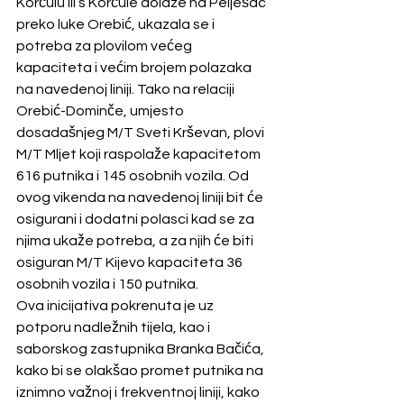
Korčulu ili s Korčule dolaze na Pelješac 
preko luke Orebić, ukazala se i 
potreba za plovilom većeg 
kapaciteta i većim brojem polazaka 
na navedenoj liniji. Tako na relaciji 
Orebić-Dominče, umjesto 
dosadašnjeg M/T Sveti Krševan, plovi 
M/T Mljet koji raspolaže kapacitetom 
616 putnika i 145 osobnih vozila. Od 
ovog vikenda na navedenoj liniji bit će 
osigurani i dodatni polasci kad se za 
njima ukaže potreba, a za njih će biti 
osiguran M/T Kijevo kapaciteta 36 
osobnih vozila i 150 putnika.
Ova inicijativa pokrenuta je uz 
potporu nadležnih tijela, kao i 
saborskog zastupnika Branka Bačića, 
kako bi se olakšao promet putnika na 
iznimno važnoj i frekventnoj liniji, kako 