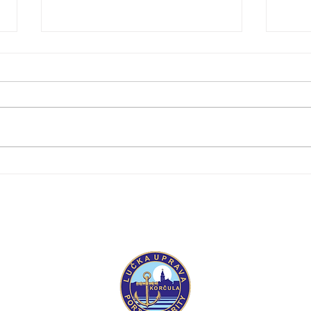
Objavljuje se Ponovljeni javni
Objav
natječaj za dodjelu dozvola na
dodj
lučkom području pod
podr
upravljanjem ŽLU Korčula
ŽLU 
Županijska luč
Trg kralja Tom
20260 Korčul
OIB: 1194009
I
IBAN: HR982