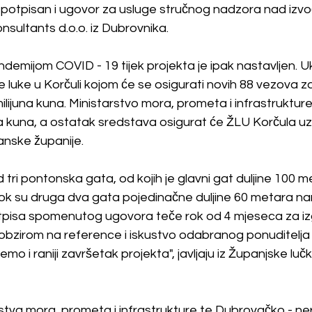
e potpisan i ugovor za usluge stručnog nadzora nad izv
sultants d.o.o. iz Dubrovnika.
andemijom COVID - 19 tijek projekta je ipak nastavljen. 
 luke u Korčuli kojom će se osigurati novih 88 vezova za
ilijuna kuna. Ministarstvo mora, prometa i infrastrukture
una kuna, a ostatak sredstava osigurat će ŽLU Korčula u
nske županije.
d tri pontonska gata, od kojih je glavni gat duljine 100 m
ok su druga dva gata pojedinačne duljine 60 metara na
potpisa spomenutog ugovora teče rok od 4 mjeseca za iz
 obzirom na reference i iskustvo odabranog ponuditelja
jemo i raniji završetak projekta", javljaju iz Županjske lu
stva mora, prometa i infrastrukture te Dubrovačko - ne