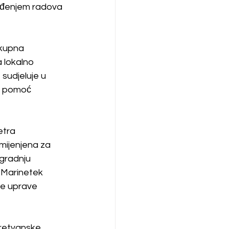
ođenjem radova 
Ukupna 
 lokalno 
 sudjeluje u 
z pomoć 
etra 
mijenjena za 
gradnju 
 Marinetek 
čke uprave 
retvanske 