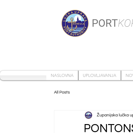
PORT
KO
NASLOVNA
UPLOVLJAVANJA
NO
All Posts
Županijska lučka u
PONTON