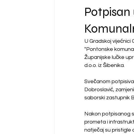
Potpisan 
Komunaln
U Gradskoj vijećnici
"Pontonske komunaln
Županijske lučke upr
d.o.o. iz Šibenika.
Svečanom potpisivan
Dobroslavić, zamjeni
saborski zastupnik 
Nakon potpisanog sp
prometa i infrastruk
natječaj su pristigle