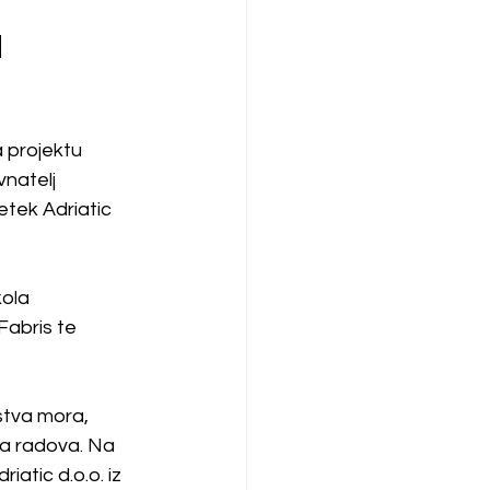
a
 projektu 
natelj 
tek Adriatic 
ola 
abris te 
stva mora, 
ča radova. Na 
atic d.o.o. iz 