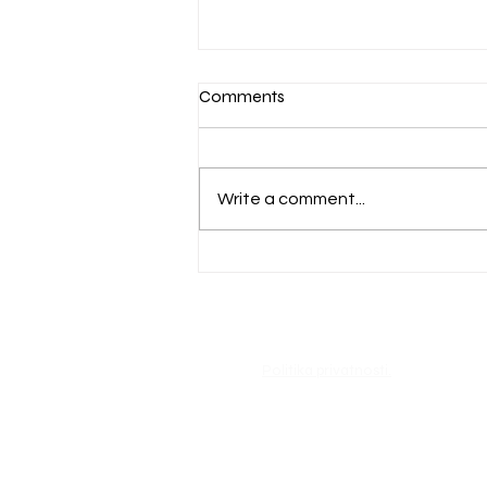
Comments
Write a comment...
Obavijest svim građanima
zainteresiranim za komunalni
vez u luci Kneža (u izgradnji)
Politika privatnosti.
PORT
KORČULA
RADNO VRIJEME SA STRANKAMA:
RADNIM DANIMA OD 09:30 DO 12:30 SAT