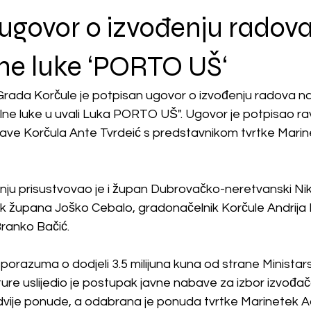
ugovor o izvođenju radov
e luke ‘PORTO UŠ‘
 Grada Korčule je potpisan ugovor o izvođenju radova na
e luke u uvali Luka PORTO UŠ". Ugovor je potpisao rav
ave Korčula Ante Tvrdeić s predstavnikom tvrtke Marine
ju prisustvovao je i župan Dubrovačko-neretvanski Nik
k župana Joško Cebalo, gradonačelnik Korčule Andrija F
Branko Bačić.
orazuma o dodjeli 3.5 milijuna kuna od strane Ministar
ture uslijedio je postupak javne nabave za izbor izvođa
 dvije ponude, a odabrana je ponuda tvrtke Marinetek Adri