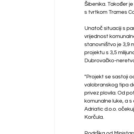
Šibenika. Također j
s tvrtkom Trames Con
Unatoč situaciji s p
vrijednost komunalne
stanovništvo je 3,9 m
projektu s 3,5 milij
Dubrovačko-neretva
"Projekt se sastoji o
valobranskog tipa d
privez plovila. Od 
komunalne luke, a s
Adriatic d.o.o. očeku
Korčula.
Podrška od Ministar