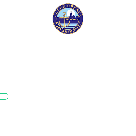
Županijska luč
Trg kralja Tom
20260 Korčul
OIB: 1194009
I
IBAN: HR982
IBAN: HR622
Tel: +385 (0)
E-mail:
zlu.kor
©2023 by Županijska lučka uprava Korčula.