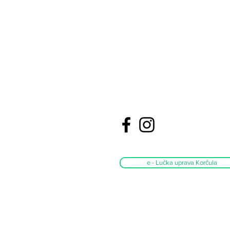
PORT
KORČULA
RADNO VRIJEME SA STRANKAMA:
RADNIM DANIMA OD 09:30 DO 12:30 SAT
e - Lučka uprava Korčula