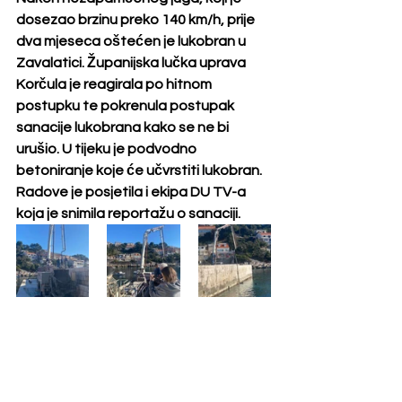
dosezao brzinu preko 140 km/h, prije 
dva mjeseca oštećen je lukobran u 
Zavalatici. Županijska lučka uprava 
Korčula je reagirala po hitnom 
postupku te pokrenula postupak 
sanacije lukobrana kako se ne bi 
urušio. U tijeku je podvodno 
betoniranje koje će učvrstiti lukobran. 
Radove je posjetila i ekipa DU TV-a 
koja je snimila reportažu o sanaciji.