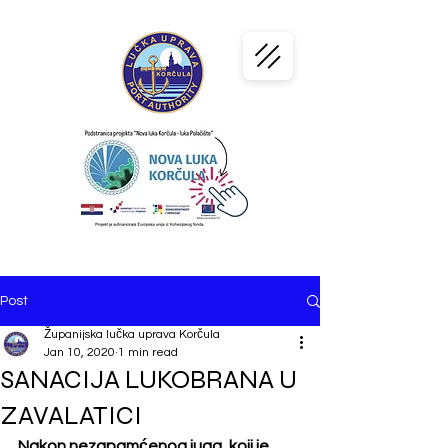
PORT
KORČULA
Post
Županijska lučka uprava Korčula
Jan 10, 2020
1 min read
SANACIJA LUKOBRANA U
ZAVALATICI
Nakon nezapamćenog juga, koji je 